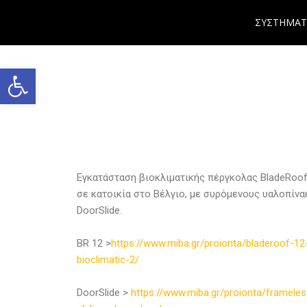
ΣΥΣΤΗΜΑΤ
Ανοίξτε τη γραμμή εργαλείων
Εγκατάσταση βιοκλιματικής πέργκολας BladeRoof
σε κατοικία στο Βέλγιο, με συρόμενους υαλοπίνα
DoorSlide.
BR 12 >
https://www.miba.gr/proionta/bladeroof-12
bioclimatic-2/
DoorSlide >
https://www.miba.gr/proionta/frameles