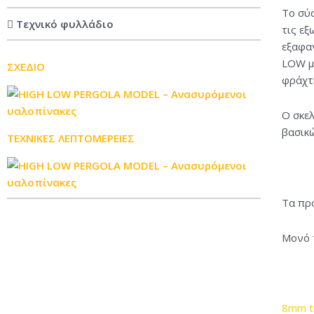
Το σύ
Τεχνικό φυλλάδιο
τις εξ
εξαφα
LOW μ
ΣΧΕΔΙΟ
φράχτ
Ο σκελ
βασικ
ΤΕΧΝΙΚΕΣ ΛΕΠΤΟΜΕΡΕΙΕΣ
Τα πρ
Μονό 
8mm t